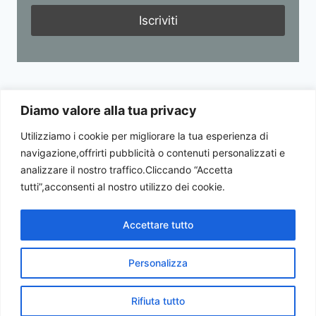
Diamo valore alla tua privacy
Cookie Policy
Privacy Policy
Utilizziamo i cookie per migliorare la tua esperienza di
navigazione,offrirti pubblicità o contenuti personalizzati e
analizzare il nostro traffico.Cliccando “Accetta
tutti”,acconsenti al nostro utilizzo dei cookie.
© 2026 Com.It.Es. Polonia. Tutto il materiale
Accettare tutto
presente nel sito è coperto da Copyright e ne è
vietata la riproduzione, anche parziale.
Personalizza
Realizzazione a cura di
Emilio Pontillo - Digital
Services
.
Rifiuta tutto