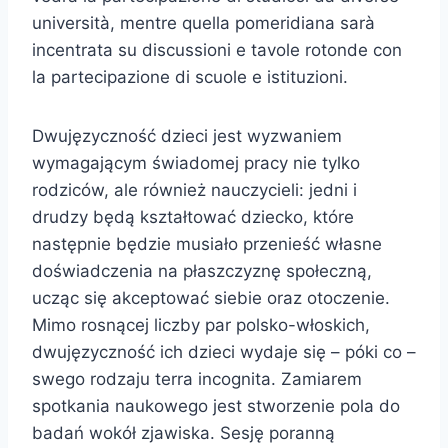
università, mentre quella pomeridiana sarà
incentrata su discussioni e tavole rotonde con
la partecipazione di scuole e istituzioni.
Dwujęzyczność dzieci jest wyzwaniem
wymagającym świadomej pracy nie tylko
rodziców, ale również nauczycieli: jedni i
drudzy będą kształtować dziecko, które
następnie będzie musiało przenieść własne
doświadczenia na płaszczyznę społeczną,
ucząc się akceptować siebie oraz otoczenie.
Mimo rosnącej liczby par polsko-włoskich,
dwujęzyczność ich dzieci wydaje się – póki co –
swego rodzaju terra incognita. Zamiarem
spotkania naukowego jest stworzenie pola do
badań wokół zjawiska. Sesję poranną