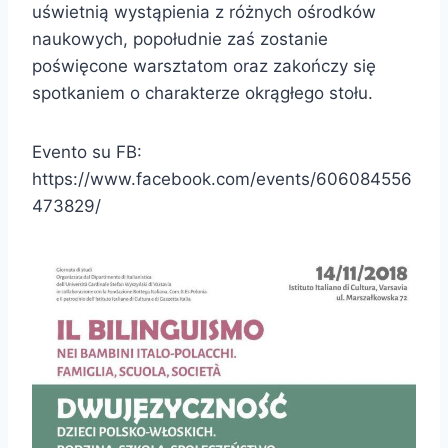
uświetnią wystąpienia z różnych ośrodków
naukowych, popołudnie zaś zostanie
poświęcone warsztatom oraz zakończy się
spotkaniem o charakterze okrągłego stołu.
Evento su FB:
https://www.facebook.com/events/606084556
473829/