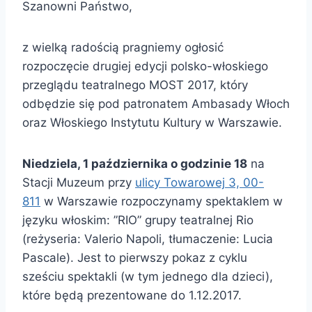
Szanowni Państwo,
z wielką radością pragniemy ogłosić
rozpoczęcie drugiej edycji polsko-włoskiego
przeglądu teatralnego MOST 2017, który
odbędzie się pod patronatem Ambasady Włoch
oraz Włoskiego Instytutu Kultury w Warszawie.
Niedziela, 1 października o godzinie 18
na
Stacji Muzeum przy
ulicy Towarowej 3, 00-
811
w Warszawie rozpoczynamy spektaklem w
języku włoskim: ”RIO” grupy teatralnej Rio
(reżyseria: Valerio Napoli, tłumaczenie: Lucia
Pascale). Jest to pierwszy pokaz z cyklu
sześciu spektakli (w tym jednego dla dzieci),
które będą prezentowane do 1.12.2017.