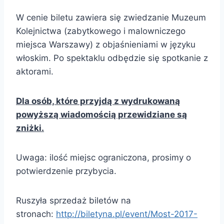
W cenie biletu zawiera się zwiedzanie Muzeum
Kolejnictwa (zabytkowego i malowniczego
miejsca Warszawy) z objaśnieniami w języku
włoskim. Po spektaklu odbędzie się spotkanie z
aktorami.
Dla osób, które przyjdą z wydrukowaną
powyższą wiadomością przewidziane są
zniżki.
Uwaga: ilość miejsc ograniczona, prosimy o
potwierdzenie przybycia.
Ruszyła sprzedaż biletów na
stronach:
http://biletyna.pl/event/Most-2017-