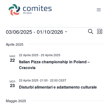
Salta
al
contenuto
03/06/2025
 - 
01/10/2026
Eventi
Eve
Eventi
Cerca
Lista
Seleziona
Vis
Ricerc
Aprile 2025
la
Nav
data.
e
22 Aprile 2025
-
25 Aprile 2025
MAR
22
Italian Pizza championship in Poland –
viste
Cracovia
Naviga
23 Aprile 2025 -21:00
-
22:00
CEST
MER
23
Disturbi alimentari e adattamento culturale
Maggio 2025