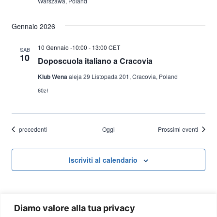
Warszawa, Poland
Gennaio 2026
10 Gennaio -10:00
-
13:00
CET
SAB
10
Doposcuola italiano a Cracovia
Klub Wena
aleja 29 Listopada 201, Cracovia, Poland
60zł
Eventi
precedenti
Oggi
Prossimi eventi
Iscriviti al calendario
Diamo valore alla tua privacy