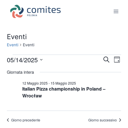
Salta
al
contenuto
Eventi
Eventi
Eventi
05/14/2025
Eventi
Eve
Eventi
Cerca
Giorn
Seleziona
Vis
for
Ricerc
Giornata intera
la
Nav
14
data.
e
12 Maggio 2025
-
15 Maggio 2025
Italian Pizza championship in Poland –
Maggio
Wrocław
viste
2025
Naviga
Giorno precedente
Giorno successivo